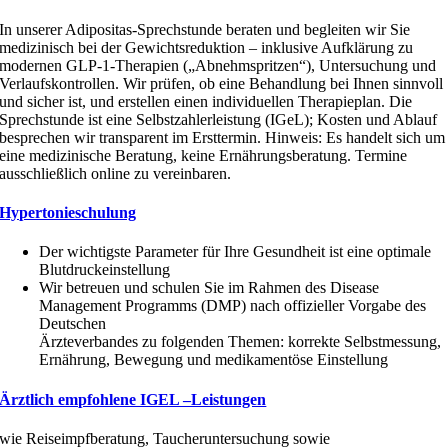
In unserer Adipositas‑Sprechstunde beraten und begleiten wir Sie
medizinisch bei der Gewichtsreduktion – inklusive Aufklärung zu
modernen GLP‑1‑Therapien („Abnehmspritzen“), Untersuchung und
Verlaufskontrollen. Wir prüfen, ob eine Behandlung bei Ihnen sinnvoll
und sicher ist, und erstellen einen individuellen Therapieplan. Die
Sprechstunde ist eine Selbstzahlerleistung (IGeL); Kosten und Ablauf
besprechen wir transparent im Ersttermin. Hinweis: Es handelt sich um
eine medizinische Beratung, keine Ernährungsberatung. Termine
ausschließlich online zu vereinbaren.
Hypertonieschulung
Der wichtigste Parameter für Ihre Gesundheit ist eine optimale
Blutdruckeinstellung
Wir betreuen und schulen Sie im Rahmen des Disease
Management Programms (DMP) nach offizieller Vorgabe des
Deutschen
Ärzteverbandes zu folgenden Themen: korrekte Selbstmessung,
Ernährung, Bewegung und medikamentöse Einstellung
Ärztlich empfohlene IGEL –Leistungen
wie Reiseimpfberatung, Taucheruntersuchung sowie