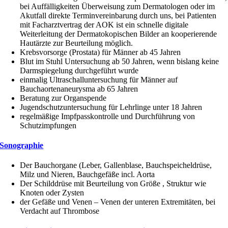
bei Auffälligkeiten Überweisung zum Dermatologen oder im
Akutfall direkte Terminvereinbarung durch uns, bei Patienten
mit Facharztvertrag der AOK ist ein schnelle digitale
Weiterleitung der Dermatokopischen Bilder an kooperierende
Hautärzte zur Beurteilung möglich.
Krebsvorsorge (Prostata) für Männer ab 45 Jahren
Blut im Stuhl Untersuchung ab 50 Jahren, wenn bislang keine
Darmspiegelung durchgeführt wurde
einmalig Ultraschalluntersuchung für Männer auf
Bauchaortenaneurysma ab 65 Jahren
Beratung zur Organspende
Jugendschutzuntersuchung für Lehrlinge unter 18 Jahren
regelmäßige Impfpasskontrolle und Durchführung von
Schutzimpfungen
Sonographie
Der Bauchorgane (Leber, Gallenblase, Bauchspeicheldrüse,
Milz und Nieren, Bauchgefäße incl. Aorta
Der Schilddrüse mit Beurteilung von Größe , Struktur wie
Knoten oder Zysten
der Gefäße und Venen – Venen der unteren Extremitäten, bei
Verdacht auf Thrombose