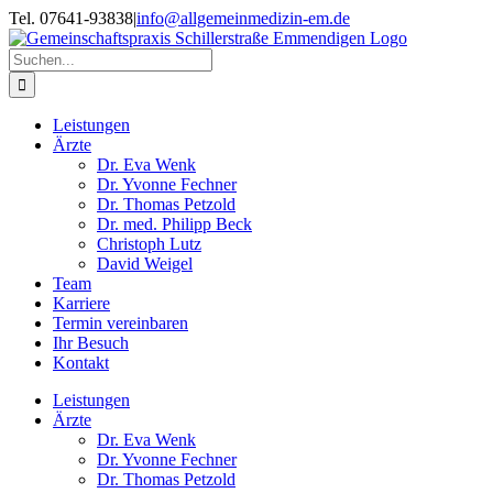
Zum
Tel. 07641-93838
|
info@allgemeinmedizin-em.de
Inhalt
springen
Suche
nach:
Leistungen
Ärzte
Dr. Eva Wenk
Dr. Yvonne Fechner
Dr. Thomas Petzold
Dr. med. Philipp Beck
Christoph Lutz
David Weigel
Team
Karriere
Termin vereinbaren
Ihr Besuch
Kontakt
Leistungen
Ärzte
Dr. Eva Wenk
Dr. Yvonne Fechner
Dr. Thomas Petzold