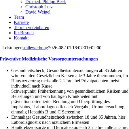
Dr. med. Philipp Beck
Christoph Lutz
David Weigel
Team
Karriere
Termin vereinbaren
Ihr Besuch
Kontakt
Leistungen
smilewerbung
2026-08-10T18:07:01+02:00
Präventive Medizinische Vorsorgeuntersuchungen
Gesundheitscheck, Gesundheitsuntersuchungen ab 35 Jahren
wird von den Gesetzlichen Kassen alle 3 Jahre übernommen, im
Hausarztvertrag meist alle 2 Jahre, bei Privatpatienten meist
individuell nach Kasse.
Schwerpunkt: Früherkennung von gesundheitlichen Risiken und
Belastungen und von häufigen Krankheiten mit
präventionsorientierter Beratung und Überprüfung des
Impfstatus, Labordiagnostik nach Vorgabe, Urinuntersuchung,
einmalig Hepatitis B und C Screening
Einmaliger Gesundheitscheck zwischen 18 und 35 Jahren, hier
Labordiagnostik nach ärztlichem Ermessen
Hautkrebsvorsorge mit Dermatoskopie ab 35 Jahren alle 2 Jahre,