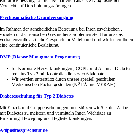
Blutdruckmessung an den Beinarterien als erste Diagnostik bei
Verdacht auf Durchblutungsstörungen
Psychosomatische Grundversorgung
Im Rahmen der ganzheitlichen Betreuung bei Ihren psychischen ,
sozialen und chronischen Gesundheitsproblemen steht für uns das
vertrauensvolle ärztliche Gespräch im Mittelpunkt und wir bieten Ihne
eine kontinuierliche Begleitung.
DMP (Disease Managment Programme)
für Koronare Herzerkrankungen , COPD und Asthma, Diabetes
mellitus Typ 2 mit Kontrolle alle 3 oder 6 Monate
Wir werden unterstützt durch unsere speziell geschulten
Medizinischen Fachangestellten (NÄPÄ und VERAH)
Diabetesschulung für Typ 2 Diabetes
Mit Einzel- und Gruppenschulungen unterstützen wir Sie, den Alltag
mit Diabetes zu meistern und vermitteln Ihnen Wichtiges zu
Ernährung, Bewegung und Begleiterkrankungen.
Adipositassprechstunde