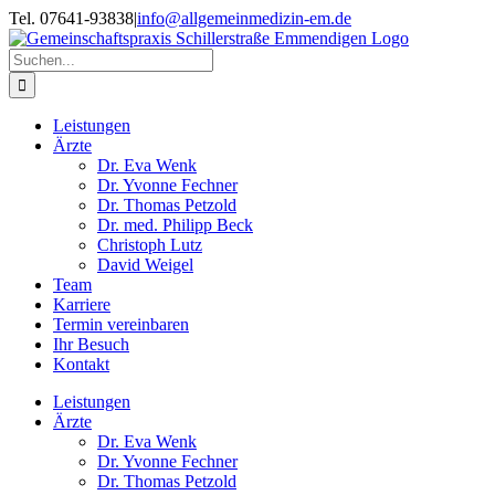
Zum
Tel. 07641-93838
|
info@allgemeinmedizin-em.de
Inhalt
springen
Suche
nach:
Leistungen
Ärzte
Dr. Eva Wenk
Dr. Yvonne Fechner
Dr. Thomas Petzold
Dr. med. Philipp Beck
Christoph Lutz
David Weigel
Team
Karriere
Termin vereinbaren
Ihr Besuch
Kontakt
Leistungen
Ärzte
Dr. Eva Wenk
Dr. Yvonne Fechner
Dr. Thomas Petzold