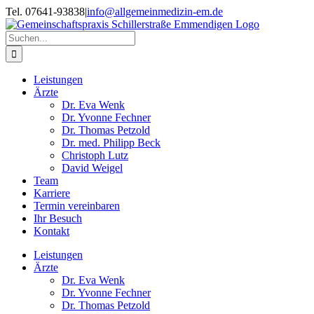
Zum
Tel. 07641-93838
|
info@allgemeinmedizin-em.de
Inhalt
springen
Suche
nach:
Leistungen
Ärzte
Dr. Eva Wenk
Dr. Yvonne Fechner
Dr. Thomas Petzold
Dr. med. Philipp Beck
Christoph Lutz
David Weigel
Team
Karriere
Termin vereinbaren
Ihr Besuch
Kontakt
Leistungen
Ärzte
Dr. Eva Wenk
Dr. Yvonne Fechner
Dr. Thomas Petzold